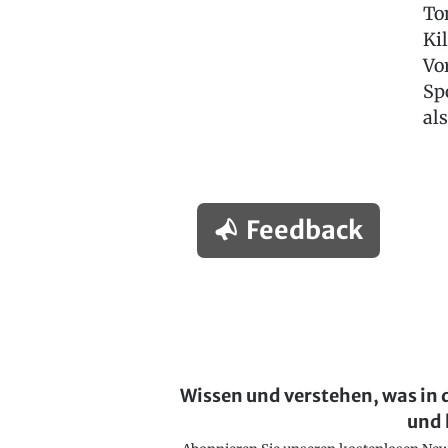
To
Ki
Vo
Sp
al
Feedback
Wissen und verstehen, was in 
und 