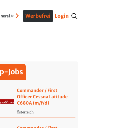
Werbefrei
Login
neral Aviation
Verteidigung
Interviews
Fracht
Geschichte
Sicherheit
Ko
p-Jobs
Commander / First
Officer Cessna Latitude
C680A (m/f/d)
Österreich