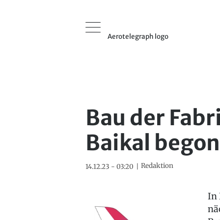
Aerotelegraph logo
Bau der Fabr
Baikal bego
Redaktion
14.12.23 - 03:20
In
nä