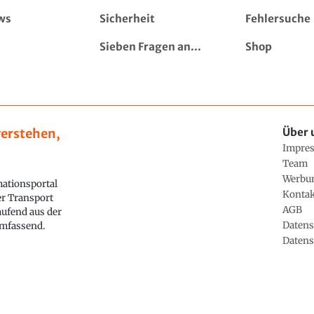
ws
Sicherheit
Fehlersuche
Sieben Fragen an...
Shop
erstehen,
Über 
Impre
Team
Werbu
ationsportal
Konta
ler Transport
AGB
aufend aus der
Datens
 umfassend.
Datens