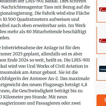
oduktion der LMS-901 Baikal. Dies schreibt
e Nachrichtenagentur Tass mit Bezug auf die
gionalregierung. Die Fabrik wird eine Fläche
n 10.500 Quadratmetern aufweisen und
exibel nach oben erweiterbar sein. Im Werk
llen mehr als 80 Mitarbeitende beschäftigt
rden.
e Inbetriebnahme der Anlage ist für den
mmer 2025 geplant, allenfalls sei es aber
hon Ende 2024 so weit, heißt es. Die LMS-901
ikal wird von Ural Works of Civil Aviation in
msomolsk am Amur gebaut. Sie ist die
chfolgerin der Antonov An-2. Das maximale
artgewicht des neuen Flugzeugs beträgt 4,8
nnen, die Geschwindigkeit beträgt bis zu
0 Kilometer pro Stunde. Mit neun
ssagierinnen und Passagieren oder zwei