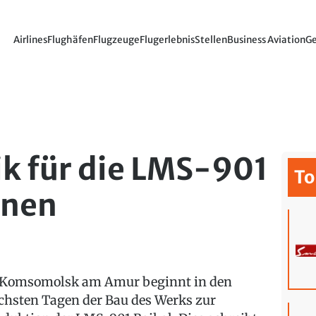
Airlines
Flughäfen
Flugzeuge
Flugerlebnis
Stellen
Business Aviation
Ge
ik für die LMS-901
To
nnen
 Komsomolsk am Amur beginnt in den
chsten Tagen der Bau des Werks zur