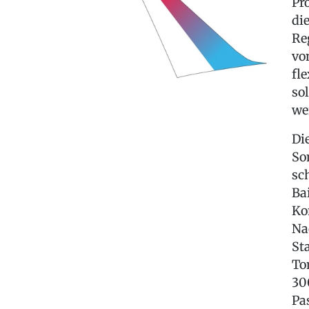
Pr
di
Re
vo
fl
so
we
Di
So
sc
Ba
Ko
Na
St
To
30
Pa