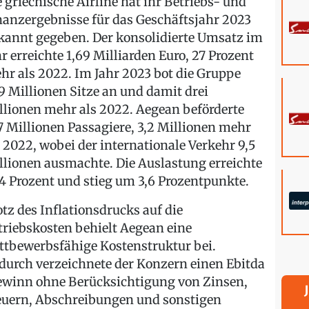
e griechische Airline hat ihr Betriebs- und
nanzergebnisse für das Geschäftsjahr 2023
kannt gegeben. Der konsolidierte Umsatz im
hr erreichte 1,69 Milliarden Euro, 27 Prozent
hr als 2022. Im Jahr 2023 bot die Gruppe
,9 Millionen Sitze an und damit drei
llionen mehr als 2022. Aegean beförderte
,7 Millionen Passagiere, 3,2 Millionen mehr
s 2022, wobei der internationale Verkehr 9,5
llionen ausmachte. Die Auslastung erreichte
,4 Prozent und stieg um 3,6 Prozentpunkte.
otz des Inflationsdrucks auf die
triebskosten behielt Aegean eine
ttbewerbsfähige Kostenstruktur bei.
durch verzeichnete der Konzern einen Ebitda
ewinn ohne Berücksichtigung von Zinsen,
euern, Abschreibungen und sonstigen