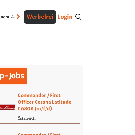
Werbefrei
Login
neral Aviation
Verteidigung
Interviews
Fracht
Geschichte
Sicherheit
Ko
p-Jobs
Commander / First
Officer Cessna Latitude
C680A (m/f/d)
Österreich