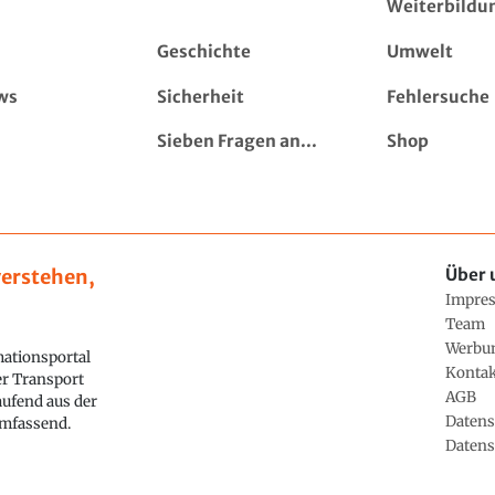
Weiterbildu
Geschichte
Umwelt
ws
Sicherheit
Fehlersuche
Sieben Fragen an...
Shop
erstehen,
Über 
Impre
Team
Werbu
ationsportal
Konta
ler Transport
AGB
aufend aus der
Datens
 umfassend.
Datens