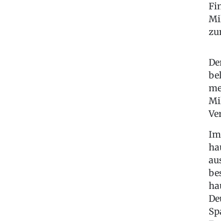
Fi
Mi
zu
De
be
me
Mi
Ve
Im
ha
au
be
ha
De
Sp