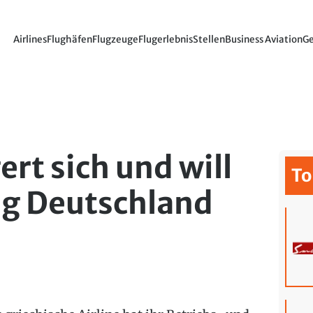
Airlines
Flughäfen
Flugzeuge
Flugerlebnis
Stellen
Business Aviation
Ge
rt sich und will
To
ng Deutschland