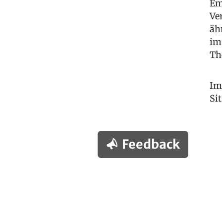
Em
Ve
äh
im
Th
Im
Si
Feedback