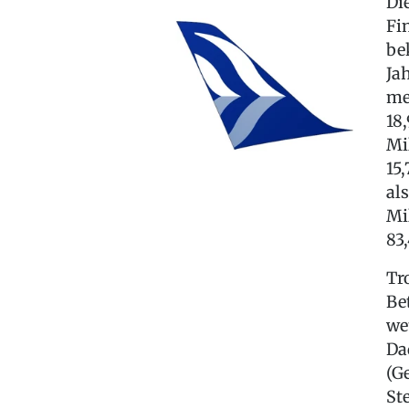
Di
Fi
be
Ja
me
18
Mi
15
al
Mi
83
Tr
Be
we
Da
(G
St