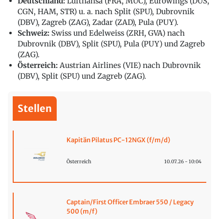
Deutschland:
Lufthansa (FRA, MUC), Eurowings (DUS,
CGN, HAM, STR) u. a. nach Split (SPU), Dubrovnik
(DBV), Zagreb (ZAG), Zadar (ZAD), Pula (PUY).
Schweiz:
Swiss und Edelweiss (ZRH, GVA) nach
Dubrovnik (DBV), Split (SPU), Pula (PUY) und Zagreb
(ZAG).
Österreich:
Austrian Airlines (VIE) nach Dubrovnik
(DBV), Split (SPU) und Zagreb (ZAG).
Stellen
Kapitän Pilatus PC-12NGX (f/m/d)
Österreich
10.07.26 - 10:04
Captain/First Officer Embraer 550 / Legacy
500 (m/f)