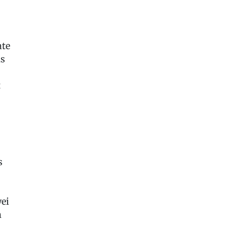
ate
is
t
s
.
ei
n