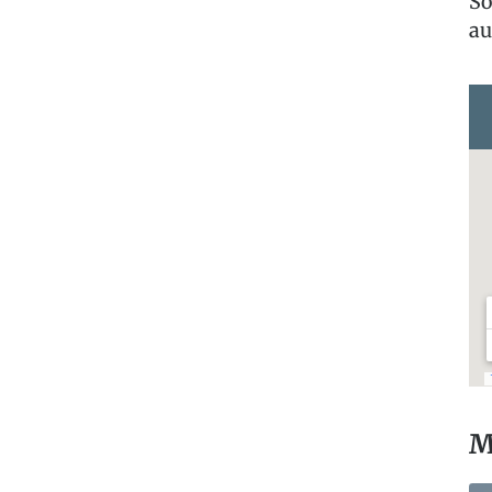
So
au
M