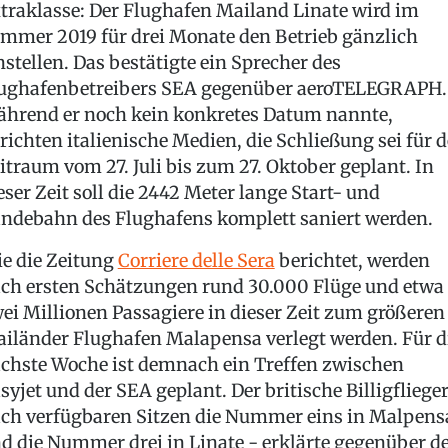
traklasse: Der Flughafen Mailand Linate wird im
mmer 2019 für drei Monate den Betrieb gänzlich
nstellen. Das bestätigte ein Sprecher des
ughafenbetreibers SEA gegenüber aeroTELEGRAPH.
hrend er noch kein konkretes Datum nannte,
richten italienische Medien, die Schließung sei für 
itraum vom 27. Juli bis zum 27. Oktober geplant. In
eser Zeit soll die 2442 Meter lange Start- und
ndebahn des Flughafens komplett saniert werden.
e die Zeitung
Corriere delle Sera
berichtet, werden
ch ersten Schätzungen rund 30.000 Flüge und etwa
ei Millionen Passagiere in dieser Zeit zum größeren
iländer Flughafen Malapensa verlegt werden. Für d
chste Woche ist demnach ein Treffen zwischen
syjet und der SEA geplant. Der britische Billigflieger
ch verfügbaren Sitzen die Nummer eins in Malpens
d die Nummer drei in Linate - erklärte gegenüber d