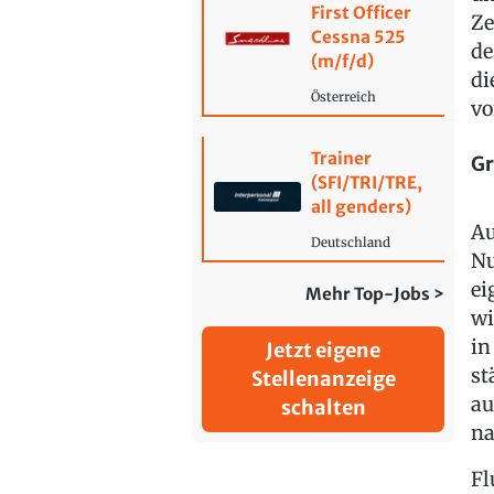
First Officer
Ze
Cessna 525
de
(m/f/d)
di
Österreich
vo
Trainer
Gr
(SFI/TRI/TRE,
all genders)
Au
Deutschland
Nu
ei
Mehr Top-Jobs >
wi
in
Jetzt eigene
st
Stellenanzeige
au
schalten
na
Fl