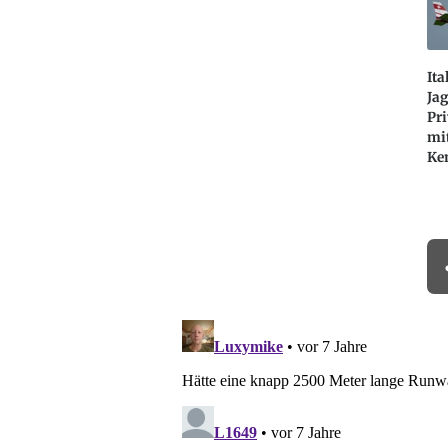
Ita
Jag
Pr
mi
Ke