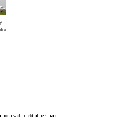
f
alia
e