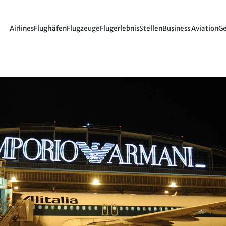
Airlines
Flughäfen
Flugzeuge
Flugerlebnis
Stellen
Business Aviation
Ge