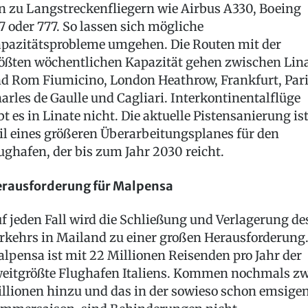
n zu Langstreckenfliegern wie Airbus A330, Boeing
7 oder 777. So lassen sich mögliche
pazitätsprobleme umgehen. Die Routen mit der
ößten wöchentlichen Kapazität gehen zwischen Lin
d Rom Fiumicino, London Heathrow, Frankfurt, Par
arles de Gaulle und Cagliari. Interkontinentalflüge
bt es in Linate nicht. Die aktuelle Pistensanierung is
il eines größeren Überarbeitungsplanes für den
ughafen, der bis zum Jahr 2030 reicht.
rausforderung für Malpensa
f jeden Fall wird die Schließung und Verlagerung de
rkehrs in Mailand zu einer großen Herausforderung
lpensa ist mit 22 Millionen Reisenden pro Jahr der
eitgrößte Flughafen Italiens. Kommen nochmals zw
llionen hinzu und das in der sowieso schon emsige