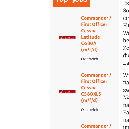
Ex
So
ei
Commander /
First Officer
Fl
Cessna
Wä
Latitude
be
C680A
Ze
(m/f/d)
di
Österreich
La
Wi
Commander /
First Officer
na
Cessna
zw
C560XLS
Ma
(m/f/d)
nä
Österreich
Ea
na
Commander /
un