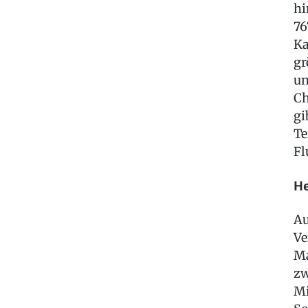
hi
76
Ka
gr
un
Ch
gi
Te
Fl
He
Au
Ve
Ma
zw
Mi