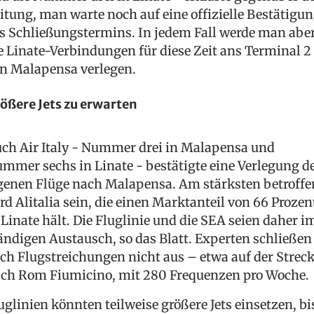
itung, man warte noch auf eine offizielle Bestätigu
s Schließungstermins. In jedem Fall werde man abe
e Linate-Verbindungen für diese Zeit ans Terminal 2
n Malapensa verlegen.
ößere Jets zu erwarten
ch Air Italy - Nummer drei in Malapensa und
mmer sechs in Linate - bestätigte eine Verlegung d
genen Flüge nach Malapensa. Am stärksten betroffe
rd Alitalia sein, die einen Marktanteil von 66 Prozen
 Linate hält. Die Fluglinie und die SEA seien daher i
ändigen Austausch, so das Blatt. Experten schließen
ch Flugstreichungen nicht aus – etwa auf der Strec
ch Rom Fiumicino, mit 280 Frequenzen pro Woche.
uglinien könnten teilweise größere Jets einsetzen, bi