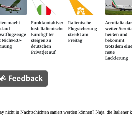
lien macht
Funkkontaktver
Italienische
Aeroitalia dar
d auf
lust: Italienische
Flugsicherung
weiter Aeroit
ivatflugzeuge
Eurofighter
streikt am
heißen und
t Nicht-EU-
steigen zu
Freitag
bekommt
nnung
deutschen
trotzdem ein
Privatjet auf
neue
Lackierung
Feedback