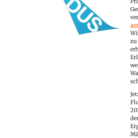
Pr
Ge
ve
ae
Wi
zu
er
Er
we
Wa
sc
Jet
Fl
20
de
Er
Mä