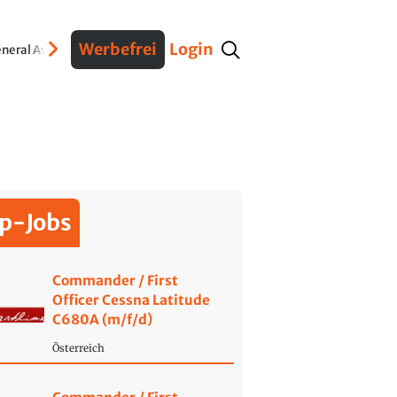
Werbefrei
Login
neral Aviation
Verteidigung
Interviews
Fracht
Geschichte
Sicherheit
Ko
p-Jobs
Commander / First
Officer Cessna Latitude
C680A (m/f/d)
Österreich