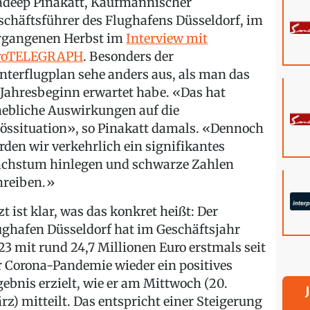
adeep Pinakatt, Kaufmännischer
schäftsführer des Flughafens Düsseldorf, im
rgangenen Herbst im
Interview mit
roTELEGRAPH
. Besonders der
nterflugplan sehe anders aus, als man das
 Jahresbeginn erwartet habe. «Das hat
hebliche Auswirkungen auf die
lössituation», so Pinakatt damals. «Dennoch
rden wir verkehrlich ein signifikantes
chstum hinlegen und schwarze Zahlen
hreiben.»
zt ist klar, was das konkret heißt: Der
ughafen Düsseldorf hat im Geschäftsjahr
23 mit rund 24,7 Millionen Euro erstmals seit
r Corona-Pandemie wieder ein positives
gebnis erzielt, wie er am Mittwoch (20.
rz) mitteilt. Das entspricht einer Steigerung