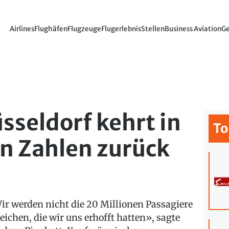
Airlines
Flughäfen
Flugzeuge
Flugerlebnis
Stellen
Business Aviation
Ge
sseldorf kehrt in
To
n Zahlen zurück
ir werden nicht die 20 Millionen Passagiere
reichen, die wir uns erhofft hatten», sagte