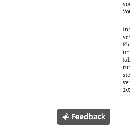
vo
Vo
In
ve
Fl
im
Ja
ru
st
ve
20
Feedback