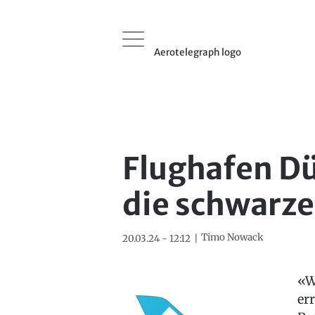
Aerotelegraph logo
Flughafen Dü
die schwarze
Timo Nowack
20.03.24 - 12:12
«W
er