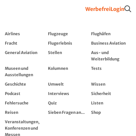
Werbefrei
Login
Airlines
Flugzeuge
Flughäfen
Fracht
Flugerlebnis
Business Aviation
General Aviation
Stellen
Aus- und
Weiterbildung
Museen und
Kolumnen
Tests
Ausstellungen
Geschichte
Umwelt
Wissen
Podcast
Interviews
Sicherheit
Fehlersuche
Quiz
Listen
Reisen
Sieben Fragen an...
Shop
Veranstaltungen,
Konferenzen und
Messen