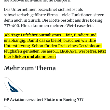
die kosovarisch-albanische Diaspora.
Das Unternehmen bezeichnet sich selbst als
schweizerisch geführte Firma - viele Funktionen sitzen
denn auch in Zürich. Die Flotte besteht aus drei Boeing
737-400. Hinzu kommen mehrere Wet-Lease-Jets.
365 Tage Luftfahrtjournalismus – fair, fundiert und
unabhängig. Damit das so bleibt, brauchen wir Ihre
Unterstützung. Schon für den Preis eines Getränks am
Flughafen genießen Sie aeroTELEGRAPH werbefrei.
Jetzt
hier klicken und abonnieren
Mehr zum Thema
GP Aviation erweitert Flotte um Boeing 737